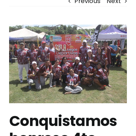
Previous
Next
View
Larger
Image
Conquistamos