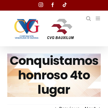
Skip
Instagram
Facebook
Tiktok
to
content
Conquistamos
honroso 4to
lugar