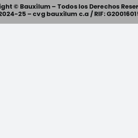
ight © Bauxilum –
Todos los Derechos Res
2024-25 – cvg bauxilum c.a / RIF: G2001601