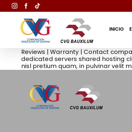
Skip
Instagram
Facebook
Tiktok
to
content
INICIO
Reviews | Warranty | Contact compan
dedicated servers shared hosting cl
nisl pretium quam, in pulvinar velit ma